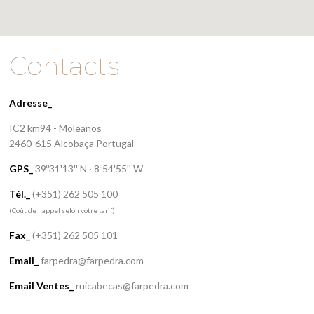
Contacts
Adresse_
IC2 km94 - Moleanos
2460-615 Alcobaça Portugal
GPS_
39º31'13'' N · 8º54'55'' W
Tél._
(+351) 262 505 100
(Coût de l'appel selon votre tarif)
Fax_
(+351) 262 505 101
Email_
farpedra@farpedra.com
Email Ventes_
ruicabecas@farpedra.com