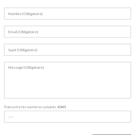
Pierres
Produits
Portfolio
Carrières
Entreprise
Nouvelle
Transcrire les numéros suivants:
4345
Contacts