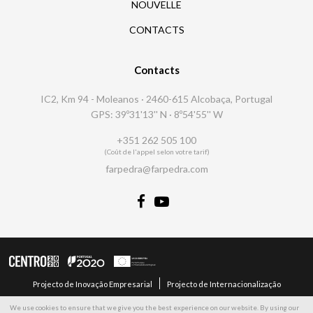
NOUVELLE
CONTACTS
Contacts
IC2, Km 94 - Moleanos · 2460-615 Alcobaça, Portugal
GPS: 39º31'13'' N · 8º54'55'' W
+351 262 505 100
(Coût de l'appel selon votre tarif)
farpedra@farpedra.com
Projecto de Inovação Empresarial
Projecto de Internacionalização
We use cookies to ensure that we give you the best experience on our website. By using our