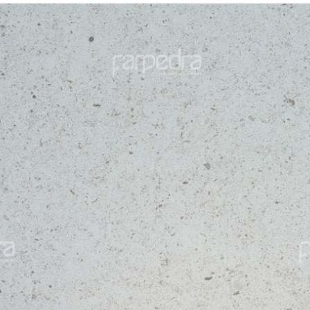
nos
Moleanos
gne Bleu
Gascogne Ble
 Moyen
Grain Grossier
Bleu
+