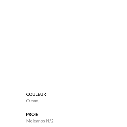
+
+
Moleanos M14
Ataíja
COULEUR
Cream
Cream
Cream,
PROIE
Moleanos N.º2