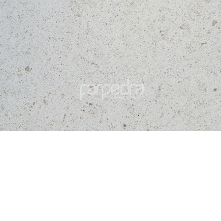
nos
Moleanos M6
gne Mix
Cream
eu
+
nos M8
Moleanos M9
Cream