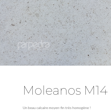
Moleanos
Molea
Gascogne Beige
Gasco
Grain Moyen
Cream, Bl
Cream
+
+
Moleanos M14
Moleanos M7
Molea
Cream
Cream
Un beau calcaire moyen-fin très homogène !