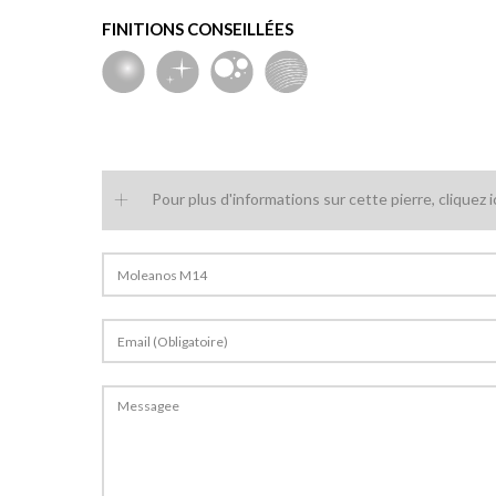
FINITIONS CONSEILLÉES
+
+
+
Pour plus d'informations sur cette pierre, cliquez i
Ataíja Blue Storm
Bleu