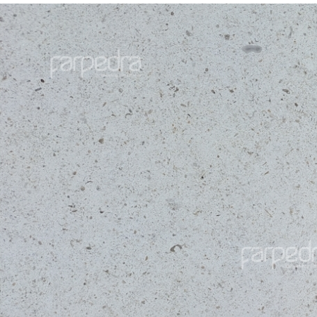
Moleanos
Molea
Gascogne Bleu
Gasco
Grain Fin Veint Cut
Grain
Bleu
Bleu
+
+