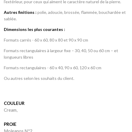
l'extérieur, pour ceux qui aiment le caractère naturel de la pierre.
Autres finitions :
polie, adoucie, brossée, flammée, bouchardée et
sablée.
Pierres
Dimensions les plus courantes :
Formats carrés - 60 x 60, 80 x 80 et 90 x 90 cm
Produits
Formats rectangulaires à largeur fixe – 30, 40, 50 ou 60 cm – et
Portfolio
longueurs libres
Carrières
Formats rectangulaires - 60 x 40, 90 x 60, 120 x 60 cm
Ou autres selon les souhaits du client.
Entreprise
Nouvelle
COULEUR
Contacts
Cream,
PROIE
Moleanos N.º2