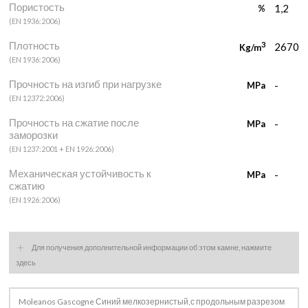
Пористость
1,2
%
(EN 1936:2006)
Плотность
3
2670
Kg/m
(EN 1936:2006)
Прочность на изгиб при нагрузке
-
MPa
(EN 12372:2006)
Прочность на сжатие после
-
MPa
заморозки
(EN 1237:2001 + EN 1926:2006)
Механическая устойчивость к
-
MPa
сжатию
(EN 1926:2006)
+
Для получения дополнительной информации об этом камне, нажмите
здесь