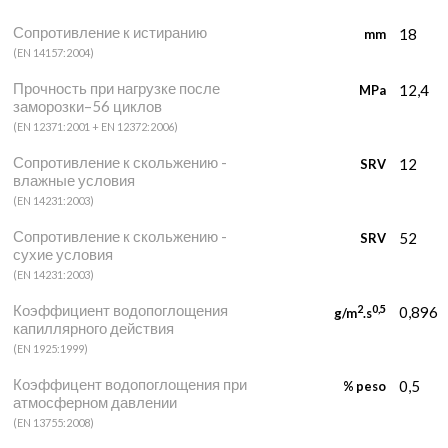
Сопротивление к истиранию
18
mm
(EN 14157:2004)
Прочность при нагрузке после
12,4
MPa
заморозки–56 циклов
(EN 12371:2001 + EN 12372:2006)
Сопротивление к скольжению -
12
SRV
влажные условия
(EN 14231:2003)
Сопротивление к скольжению -
52
SRV
сухие условия
(EN 14231:2003)
Коэффициент водопоглощения
2
0,5
0,896
g/m
.s
капиллярного действия
(EN 1925:1999)
Коэффицент водопоглощения при
0,5
% peso
атмосферном давлении
(EN 13755:2008)