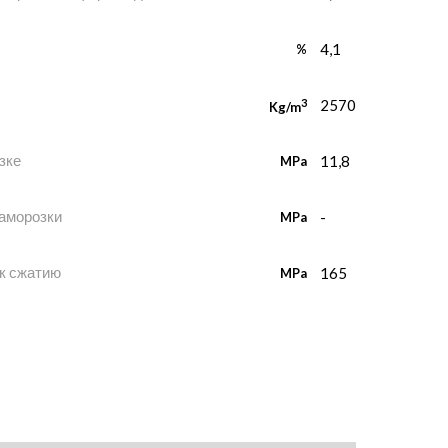
4,1
%
3
2570
Kg/m
зке
11,8
MPa
заморозки
-
MPa
к сжатию
165
MPa