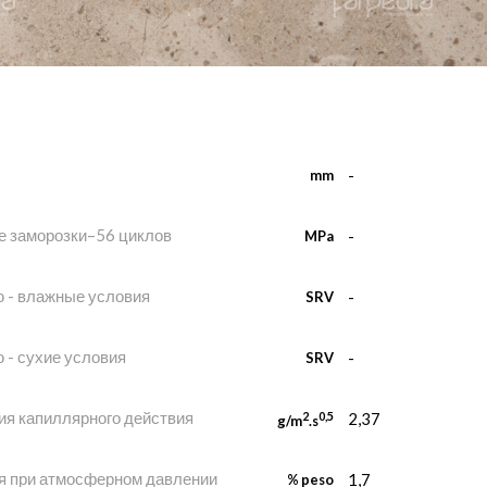
-
mm
ле заморозки–56 циклов
-
MPa
 - влажные условия
-
SRV
 - сухие условия
-
SRV
я капиллярного действия
2
0,5
2,37
g/m
.s
 при атмосферном давлении
1,7
% peso