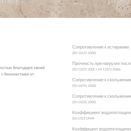
nos
Moleanos M6
gne Микс
Бежевый
 Синий
Сопротивление к истиранию
(EN 14157:2004)
Прочность при нагрузке пос
остью благодаря своей
(EN 12371:2001 + EN 12372:2006)
 с биокластами от
Сопротивление к скольжению
+
(EN 14231:2003)
Сопротивление к скольжению
(EN 14231:2003)
Коэффициент водопоглощени
nos M8
Moleanos M9
(EN 1925:1999)
Бежевый
Коэффицент водопоглощения