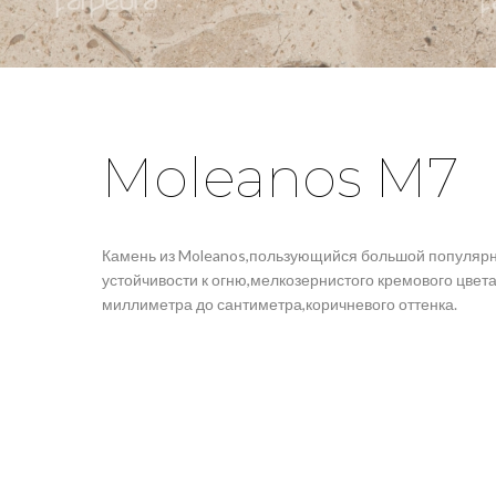
Moleanos
Molea
Gascogne
Gasco
Кремовый
Бежевый,
среднезернистый
Moleanos M7
Бежевый
Камень из Moleanos,пользующийся большой популярн
устойчивости к огню,мелкозернистого кремового цвета
миллиметра до сантиметра,коричневого оттенка.
+
+
Moleanos M7
Molea
Бежевый
Бежевый