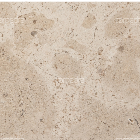
nos
Moleanos
gne Синий
Gascogne Си
незернистый
крупнозерни
Синий
+