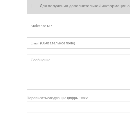
+
Для получения дополнительной информации об
+
+
Ataíja Blue Storm
Синий
Переписать следующие цифры:
7306