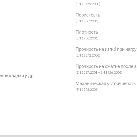
Продукция
(EN 13755:2008)
Пористость
(EN 1936:2006)
Products
Плотность
(EN 1936:2006)
Прочность на изгиб при нагру
Портфолио
(EN 12372:2006)
+
Прочность на сжатие после 
(EN 1237:2001 + EN 1926:2006)
лов,кладки у др.
Карьеры
Механическая устойчивость 
(EN 1926:2006)
a Кремовый
Ataíja Синий
Синий
Компания