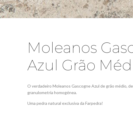
Moleanos
Molea
Gascogne Beige
Gasco
Grão Médio
Creme, Az
Moleanos Gas
Creme
Azul Grão Méd
+
+
O verdadeiro Moleanos Gascogne Azul de grão médio, de 
granulometria homogénea.
Uma pedra natural exclusiva da Farpedra!
Moleanos M7
Molea
Creme
Creme