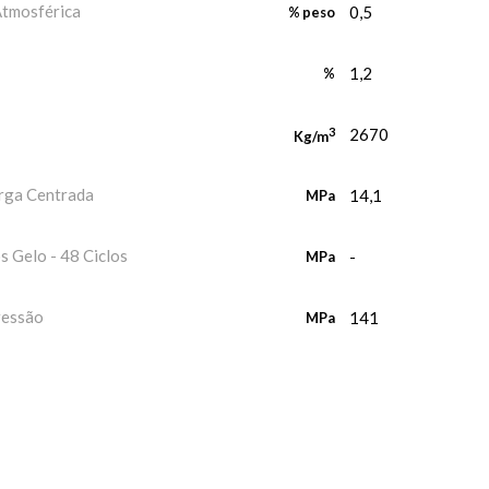
Atmosférica
0,5
% peso
1,2
%
3
2670
Kg/m
arga Centrada
14,1
MPa
 Gelo - 48 Ciclos
-
MPa
ressão
141
MPa