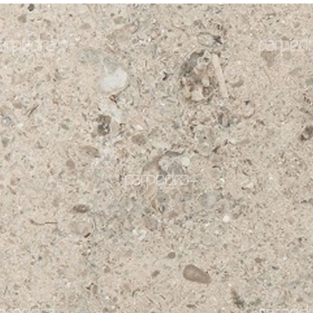
nos
Moleanos
gne Azul Grão
Gascogne Azu
o
Grosso
Azul
+