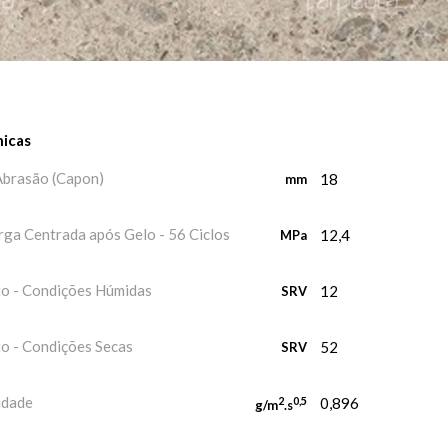
nicas
Abrasão (Capon)
18
mm
rga Centrada após Gelo - 56 Ciclos
12,4
MPa
to - Condições Húmidas
12
SRV
o - Condições Secas
52
SRV
idade
2
0,5
0,896
g/m
.s