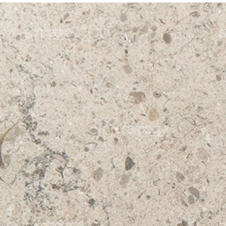
Moleanos
Molea
Gascogne Azul Grão
Gasco
Fino ao Contra
Médi
Azul
Azul
+
+