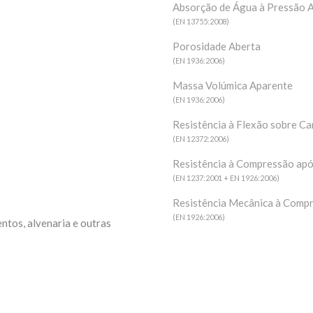
Pedras
Absorção de Água à Pressão 
(EN 13755:2008)
Porosidade Aberta
Produtos
(EN 1936:2006)
Massa Volúmica Aparente
(EN 1936:2006)
Portfolio
Resistência à Flexão sobre C
+
(EN 12372:2006)
Resistência à Compressão após
(EN 1237:2001 + EN 1926:2006)
Pedreiras
Resistência Mecânica à Comp
 Beige
Ataíja Azul
(EN 1926:2006)
entos, alvenaria e outras
Azul
Empresa