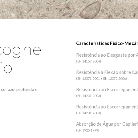
nos
Moleanos M6
gne Mix
Creme
ul
cogne
Características Físico-Mecâ
Resistência ao Desgaste por 
io
(EN 14157:2004)
Resistência à Flexão sobre Ca
(EN 12371:2001 + EN 12372:2006)
+
cor azul profundo e
Resistência ao Escorregamen
(EN 14231:2003)
Resistência ao Escorregament
(EN 14231:2003)
nos M8
Moleanos M9
Absorção de Água por Capilar
(EN 1925:1999)
Creme