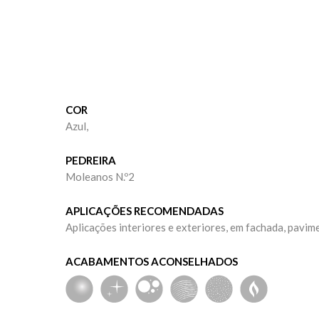
COR
Azul,
+
+
PEDREIRA
Moleanos N.º2
APLICAÇÕES RECOMENDADAS
Moleanos M14
Ataíja
Aplicações interiores e exteriores, em fachada, pavim
Creme
Creme
ACABAMENTOS ACONSELHADOS