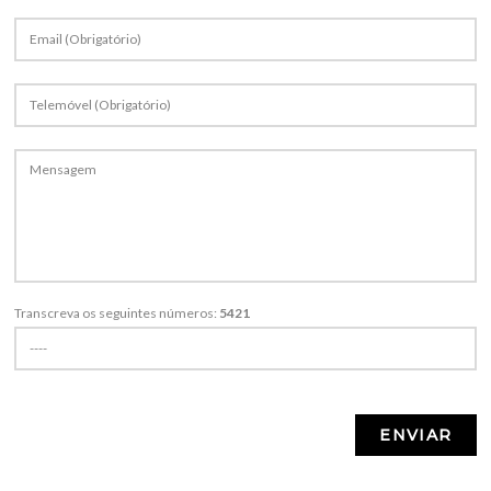
Transcreva os seguintes números:
5421
Pedras
Produtos
Portfolio