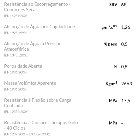
Resistência ao Escorregamento -
68
SRV
Condições Secas
(EN 14231:2003)
Absorção de Água por Capilaridade
2
0,5
1,26
g/m
.s
(EN 1925:1999)
Absorção de Água à Pressão
0,5
% peso
Atmosférica
(EN 13755:2008)
Porosidade Aberta
0,8
%
(EN 1936:2006)
Massa Volúmica Aparente
3
2663
Kg/m
(EN 1936:2006)
Resistência à Flexão sobre Carga
17,6
MPa
Centrada
(EN 12372:2006)
Resistência à Compressão após Gelo
-
MPa
- 48 Ciclos
(EN 1237:2001 + EN 1926:2006)