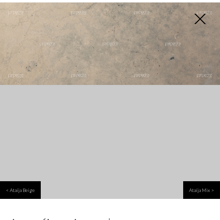
PT
< Ataíja Beige
Ataíja Mix >