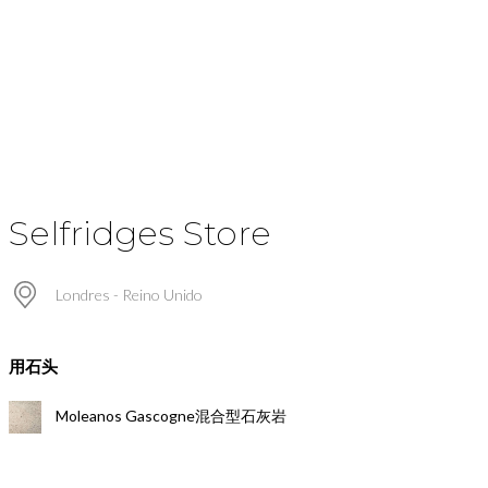
Selfridges Store
Londres - Reino Unido
用石头
Moleanos Gascogne混合型石灰岩