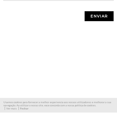
Usamos cookies para fornecer a melhor experiencia aos nossos utilizadores e melhorar a sua
navegação. Ao utilizar o nosso site, voce concorda com a nossa politica de cookies.
Ver mais
Fechar