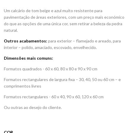
Um calcário de tom beige e azul muito resistente para
pavimentação de áreas exteriores, com um preço mais económico
do que as opções de uma única cor, sem retirar a beleza da pedra
Pedras
natural.
Outros acabamentos:
para exterior – flamejado e areado, para
Produtos
interior – polido, amaciado, escovado, envelhecido.
Portfolio
Dimensões mais comuns:
Pedreiras
Formatos quadrados - 60 x 60, 80 x 80 e 90 x 90 cm
Formatos rectangulares de largura fixa – 30, 40, 50 ou 60 cm – e
Empresa
comprimentos livres
Notícias
Formatos rectangulares - 60 x 40, 90 x 60, 120 x 60 cm
Ou outras ao desejo do cliente.
Contatos
COR